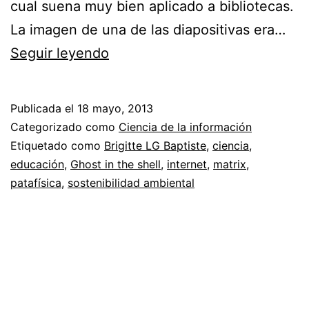
cual suena muy bien aplicado a bibliotecas.
La imagen de una de las diapositivas era…
Brigitte
Seguir leyendo
LG
Baptiste
Publicada el
18 mayo, 2013
y
Categorizado como
Ciencia de la información
la
Etiquetado como
Brigitte LG Baptiste
,
ciencia
,
educación
,
Ghost in the shell
,
internet
,
matrix
,
patafísica
patafísica
,
sostenibilidad ambiental