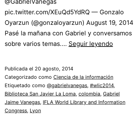
@GabrielVanegas
pic.twitter.com/XEuQd5YdRQ — Gonzalo
Oyarzun (@gonzaloyarzun) August 19, 2014
Pasé la mañana con Gabriel y conversamos
Gabriel
sobre varios temas.…
Seguir leyendo
Jaime
Vanegas
Publicada el
20 agosto, 2014
minutos
Categorizado como
Ciencia de la información
antes
Etiquetado como
@gabrielvanegas
,
#wlic2014
,
Biblioteca San Javier La Loma
,
colombia
,
Gabriel
de
Jaime Vanegas
,
IFLA World Library and Information
recibir
Congress
,
Lyon
su
premio
en