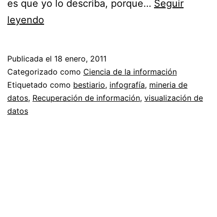
es que yo lo describa, porque…
Seguir
Visualización
leyendo
de
datos
Publicada el
18 enero, 2011
//
Categorizado como
Ciencia de la información
Bestiario
Etiquetado como
bestiario
,
infografía
,
mineria de
datos
,
Recuperación de información
,
visualización de
datos