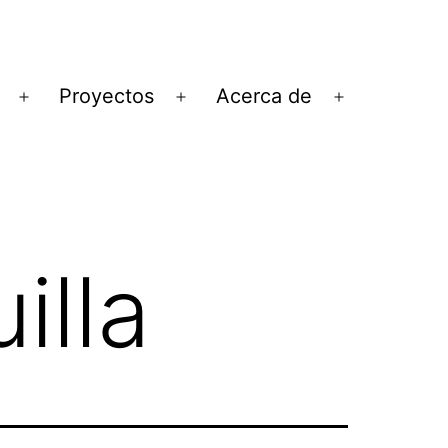
Proyectos
Acerca de
Abrir
Abrir
Abrir
el
el
el
menú
menú
menú
illa