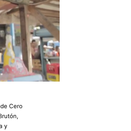
 de Cero
Brutón,
a y