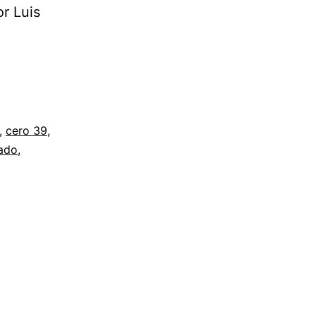
or Luis
,
cero 39
,
gado
,