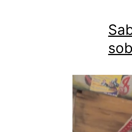
Sab
sob