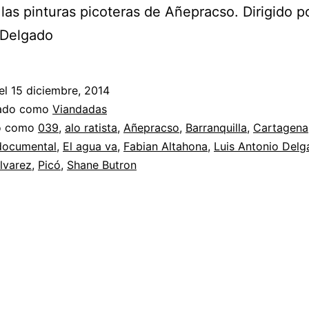
las pinturas picoteras de Añepracso. Dirigido p
 Delgado
el
15 diciembre, 2014
zado como
Viandadas
do como
039
,
alo ratista
,
Añepracso
,
Barranquilla
,
Cartagena
documental
,
El agua va
,
Fabian Altahona
,
Luis Antonio Del
lvarez
,
Picó
,
Shane Butron