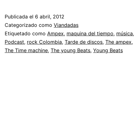
Young
Beats,
Publicada el
6 abril, 2012
Los
Categorizado como
Viandadas
Ampex
Etiquetado como
Ampex
,
maquina del tiempo
,
música
,
Podcast
,
rock Colombia
,
Tarde de discos
,
The ampex
,
y
The Time machine
,
The young Beats
,
Young Beats
Time
Machine