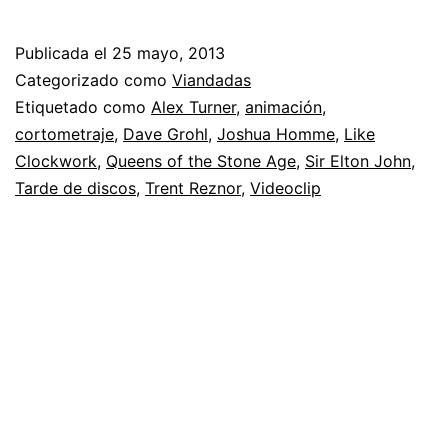
of
th
Publicada el
25 mayo, 2013
S
Categorizado como
Viandadas
A
Etiquetado como
Alex Turner
,
animación
,
cortometraje
,
Dave Grohl
,
Joshua Homme
,
Like
…
Clockwork
,
Queens of the Stone Age
,
Sir Elton John
,
Li
Tarde de discos
,
Trent Reznor
,
Videoclip
C