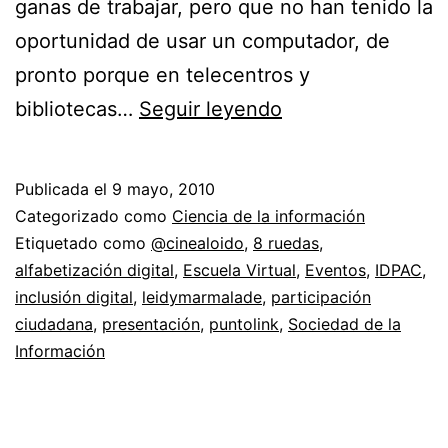
ganas de trabajar, pero que no han tenido la
oportunidad de usar un computador, de
pronto porque en telecentros y
Inclusión
bibliotecas…
Seguir leyendo
digital
//
Publicada el
9 mayo, 2010
Bits
Categorizado como
Ciencia de la información
de
Etiquetado como
@cinealoido
,
8 ruedas
,
alfabetización digital
,
Escuela Virtual
,
Eventos
,
IDPAC
,
participación
inclusión digital
,
leidymarmalade
,
participación
ciudadana
,
presentación
,
puntolink
,
Sociedad de la
Información