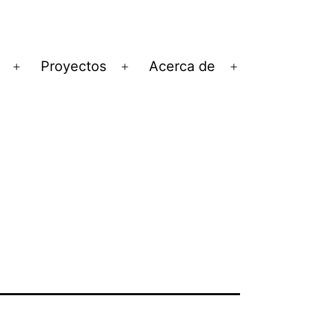
Proyectos
Acerca de
Abrir
Abrir
Abrir
el
el
el
menú
menú
menú