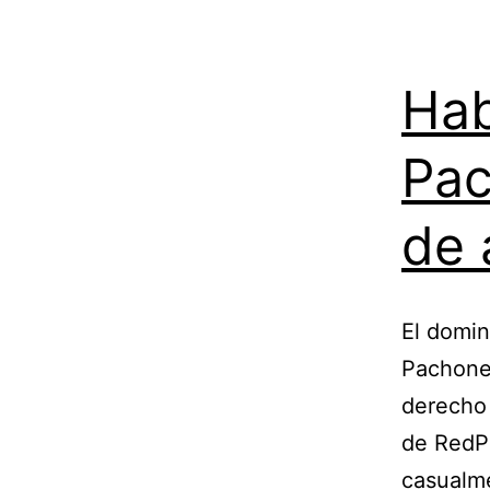
Hab
Pac
de 
El domin
Pachone 
derecho 
de RedPa
casualme