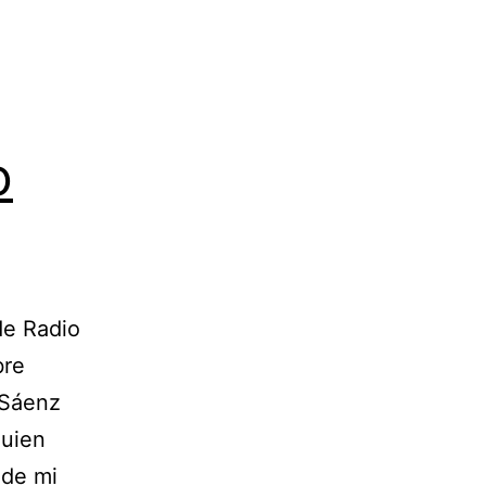
o
de Radio
bre
 Sáenz
quien
 de mi