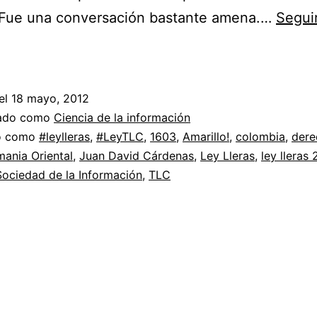
. Fue una conversación bastante amena.…
Segui
Hablando
en
Radio
el
18 mayo, 2012
Pachone
zado como
Ciencia de la información
sobre
do como
#leylleras
,
#LeyTLC
,
1603
,
Amarillo!
,
colombia
,
dere
ania Oriental
,
Juan David Cárdenas
,
Ley Lleras
,
ley lleras 
derecho
Sociedad de la Información
,
TLC
de
autor
en
Colombia