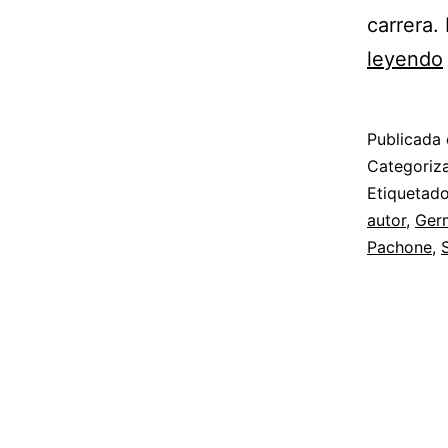
carrera
leyendo
Publicada 
Categori
Etiqueta
autor
,
Germ
Pachone
,