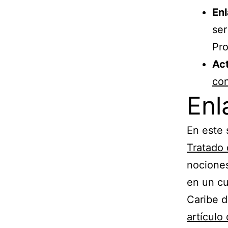
En
ser
Pro
Ac
con
Enl
En este
Tratado
nociones
en un cu
Caribe d
artículo