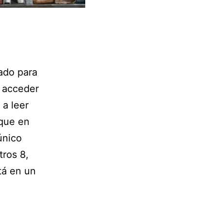
tado para
a acceder
a leer
 que en
único
tros 8,
tá en un