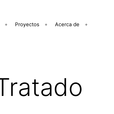
Proyectos
Acerca de
Abrir
Abrir
Abrir
el
el
el
menú
menú
menú
Tratado