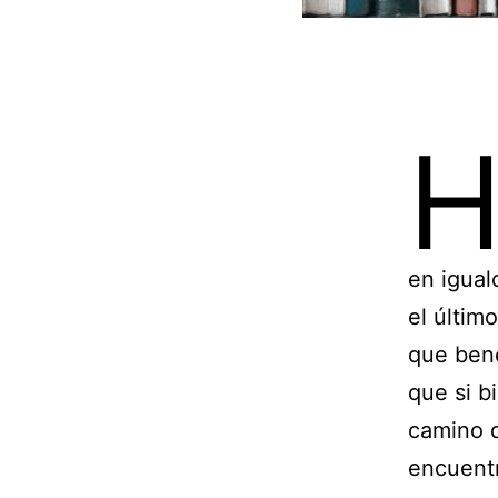
en igual
el últim
que bene
que si b
camino d
encuentr