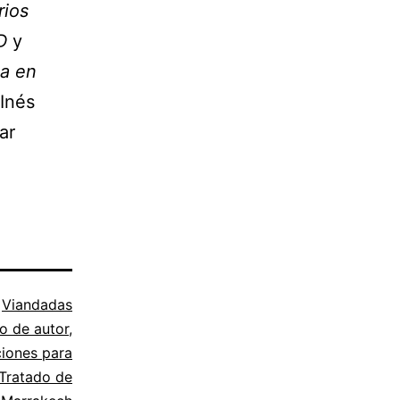
rios
D
y
ia en
 Inés
ar
o
Viandadas
o de autor
,
ciones para
Tratado de