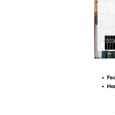
Fe
Ho