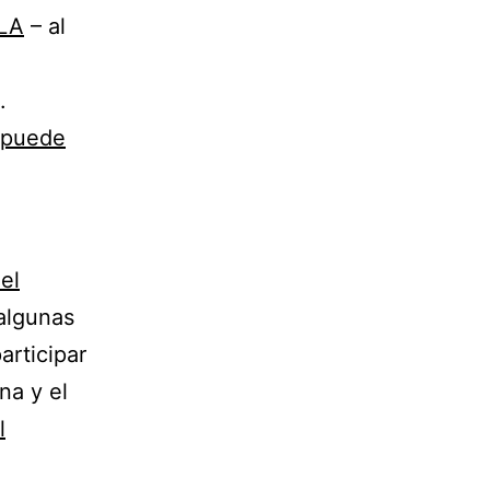
FLA
– al
.
r puede
el
algunas
articipar
na y el
l