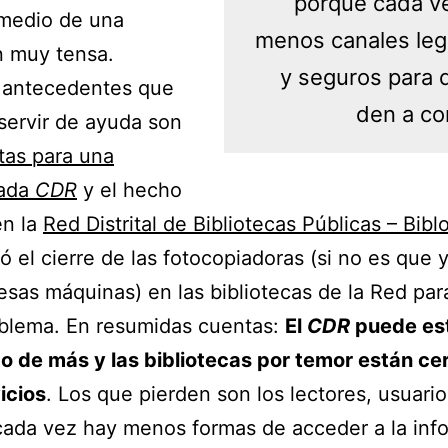
porque cada v
 medio de una
menos canales leg
n muy tensa.
y seguros para 
 antecedentes que
den a co
ervir de ayuda son
tas para una
bada
CDR
y el hecho
en la
Red Distrital de Bibliotecas Públicas – Bibl
ó el cierre de las fotocopiadoras (si no es que 
sas máquinas) en las bibliotecas de la Red para
oblema. En resumidas cuentas:
El
CDR
puede es
o de más y las bibliotecas por temor están ce
icios
. Los que pierden son los lectores, usuario
ada vez hay menos formas de acceder a la inf