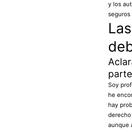
y los au
seguros 
Las
deb
Aclar
part
Soy prof
he encon
hay pro
derecho
aunque a