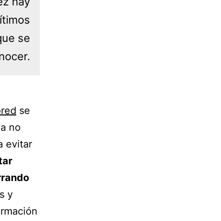
ez hay
ítimos
que se
nocer.
ored
se
ya no
 evitar
tar
rrando
s y
ormación