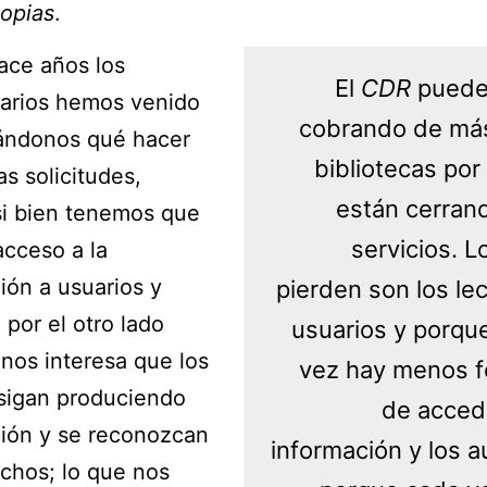
copias
.
ace años los
El
CDR
puede
carios hemos venido
cobrando de más
ándonos qué hacer
bibliotecas por
as solicitudes,
están cerran
si bien tenemos que
servicios. L
acceso a la
ión a usuarios y
pierden son los lec
 por el otro lado
usuarios y porqu
nos interesa que los
vez hay menos 
sigan produciendo
de accede
ión y se reconozcan
información y los a
chos; lo que nos