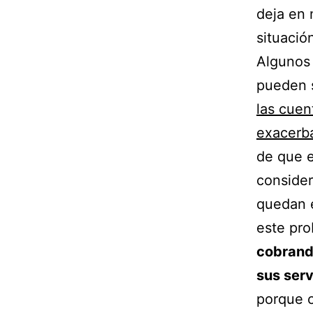
deja en
situació
Algunos
pueden s
las cuen
exacer
de que 
consider
quedan e
este pr
cobrand
sus serv
porque c