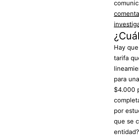
comunic
comentab
investig
¿Cuál
Hay que 
tarifa q
lineamien
para una
$4.000 p
completa
por estu
que se c
entidad?