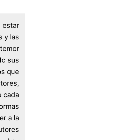
 estar
 y las
 temor
do sus
os que
tores,
e cada
formas
r a la
utores