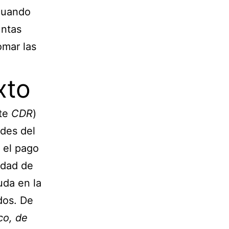
 cuando
untas
omar las
xto
te
CDR
)
des del
 el pago
edad de
uda en la
dos. De
co, de