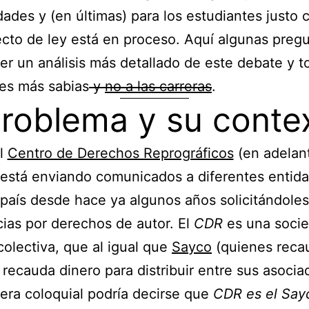
dades y (en últimas) para los estudiantes justo
cto de ley está en proceso. Aquí algunas preg
er un análisis más detallado de este debate y t
es más sabias
y
no a las carreras
.
problema y su conte
l
Centro de Derechos Reprográficos
(en adelan
está enviando comunicados a diferentes entida
país desde hace ya algunos años solicitándoles
cias por derechos de autor. El
CDR
es una soci
colectiva, que al igual que
Sayco
(quienes reca
 recauda dinero para distribuir entre sus asocia
ra coloquial podría decirse que
CDR es el Say