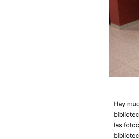
Hay much
bibliote
las foto
bibliote