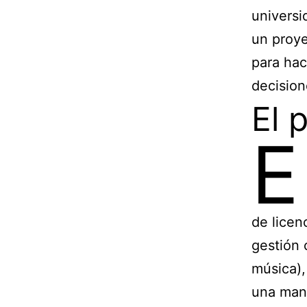
universi
un proye
para hac
decision
El 
E
de licen
gestión 
música),
una mane