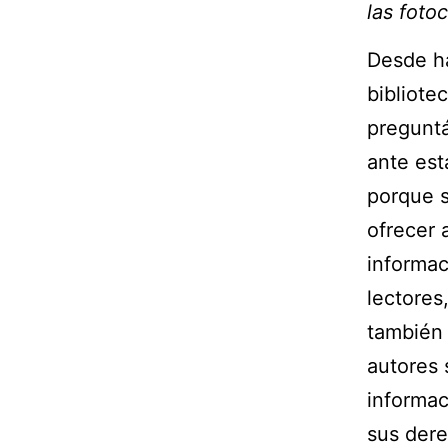
las foto
Desde h
bibliote
pregunt
ante est
porque 
ofrecer 
informac
lectores,
también 
autores 
informac
sus dere