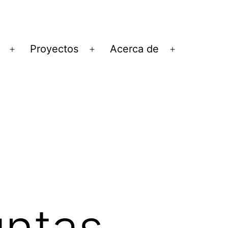
Proyectos
Acerca de
Abrir
Abrir
Abrir
el
el
el
menú
menú
menú
untas