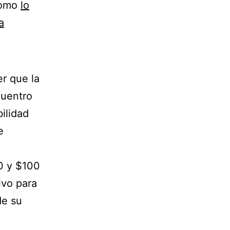
como
lo
a
er que la
cuentro
bilidad
e
0 y $100
ivo para
de su