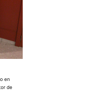
io en
tor de