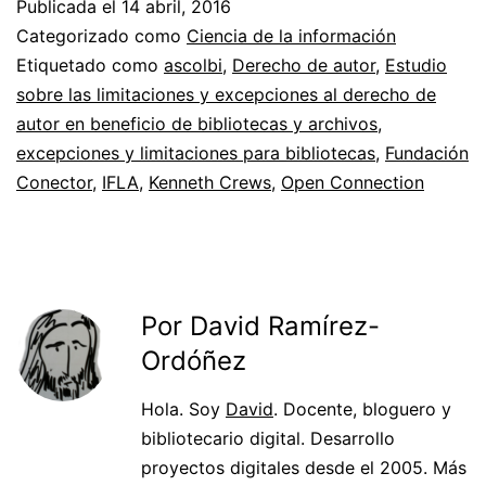
Publicada el
14 abril, 2016
Categorizado como
Ciencia de la información
Etiquetado como
ascolbi
,
Derecho de autor
,
Estudio
sobre las limitaciones y excepciones al derecho de
autor en beneficio de bibliotecas y archivos
,
excepciones y limitaciones para bibliotecas
,
Fundación
Conector
,
IFLA
,
Kenneth Crews
,
Open Connection
Por David Ramírez-
Ordóñez
Hola. Soy
David
. Docente, bloguero y
bibliotecario digital. Desarrollo
proyectos digitales desde el 2005. Más