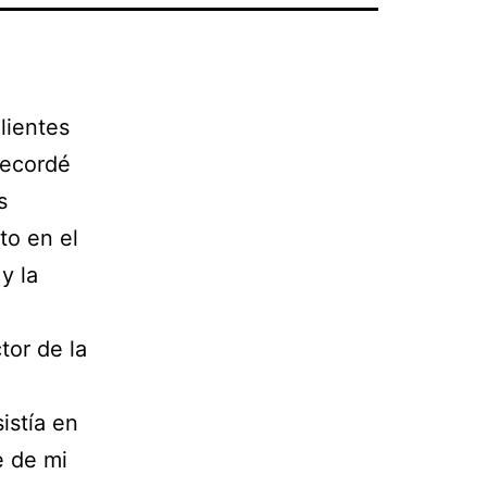
lientes
recordé
s
to en el
y la
tor de la
istía en
e de mi