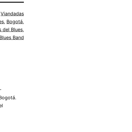
o
Viandadas
es
,
Bogotá
,
s del Blues
,
 Blues Band
–
 Bogotá.
el