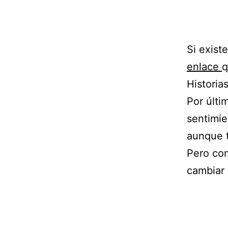
Si exist
enlace
q
Historia
Por últi
sentimie
aunque t
Pero com
cambiar 