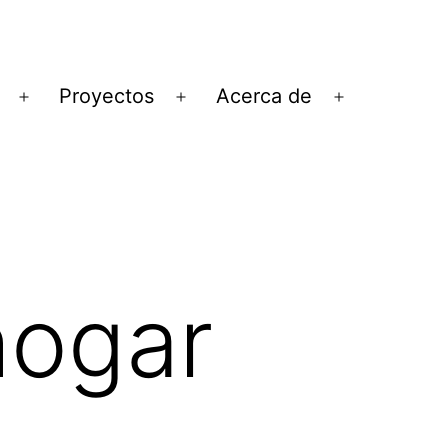
Proyectos
Acerca de
Abrir
Abrir
Abrir
el
el
el
menú
menú
menú
hogar