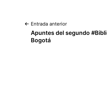
Navegación
Entrada anterior
Apuntes del segundo #Bibl
de
Bogotá
entradas