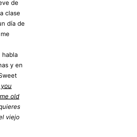
ueve de
a clase
un día de
, me
 habla
nas y en
 Sweet
 you
ame old
quieres
l viejo