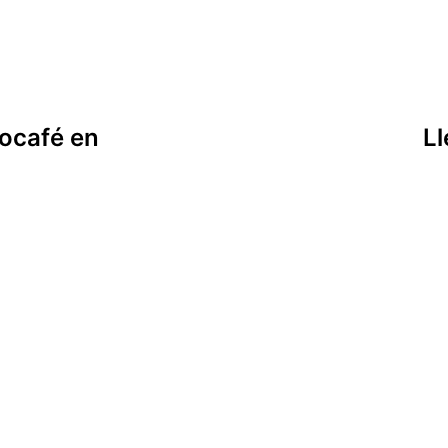
iocafé en
Ll