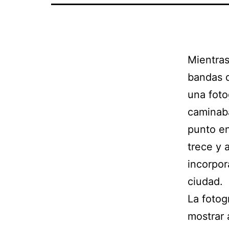
Mientra
bandas d
una foto
caminaba
punto en
trece y 
incorpor
ciudad.
La fotog
mostrar 