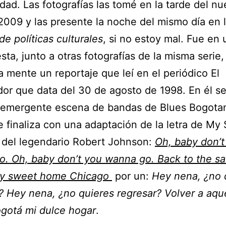
idad. Las fotografías las tomé en la tarde del n
 2009 y las presente la noche del mismo día en l
de políticas culturales
, si no estoy mal. Fue en 
 ésta, junto a otras fotografías de la misma serie
la mente un reportaje que leí en el periódico El
or que data del 30 de agosto de 1998. En él se
a emergente escena de bandas de Blues Bogota
 finaliza con una adaptación de la letra de My
 del legendario Robert Johnson:
Oh, baby don’t
. Oh, baby don’t you wanna go. Back to the s
my sweet home Chicago
por un:
Hey nena, ¿no 
? Hey nena, ¿no quieres regresar? Volver a aque
ogotá mi dulce hogar
.