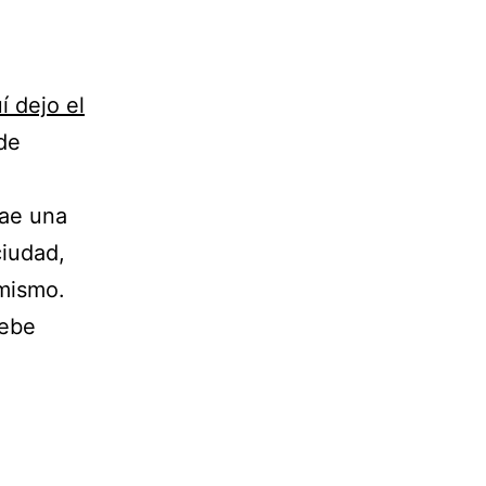
í dejo el
 de
rae una
ciudad,
 mismo.
debe