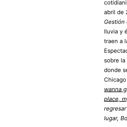
cotidian
abril de
Gestión 
lluvia y
traen a 
Espectad
sobre l
donde se
Chicago
wanna go
place, 
regresar
lugar, B