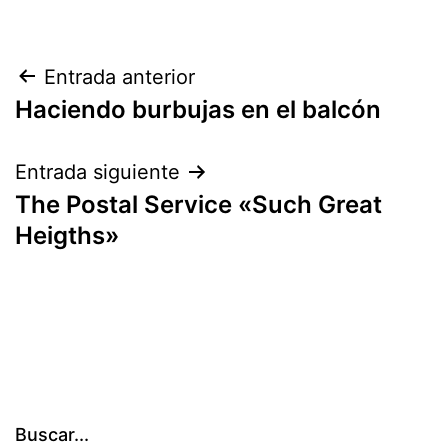
Navegación
Entrada anterior
Haciendo burbujas en el balcón
de
entradas
Entrada siguiente
The Postal Service «Such Great
Heigths»
Buscar...