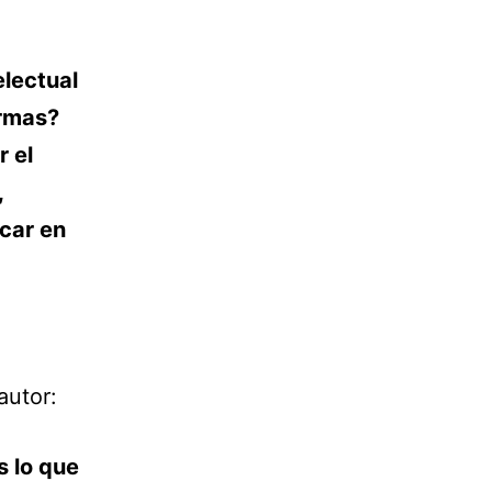
electual
ormas?
 el
,
car en
autor:
s lo que