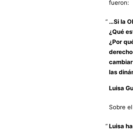
fueron:
…Si la O
¿Qué es
¿Por qu
derecho 
cambiar
las diná
Luisa G
Sobre el
Luisa ha