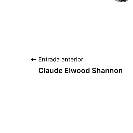
Navegación
Entrada anterior
Claude Elwood Shannon
de
entradas