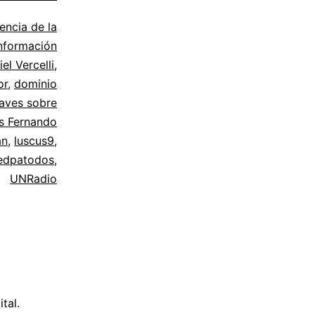
encia de la
nformación
iel Vercelli
,
or
,
dominio
aves sobre
is Fernando
án
,
luscus9
,
edpatodos
,
UNRadio
tal.