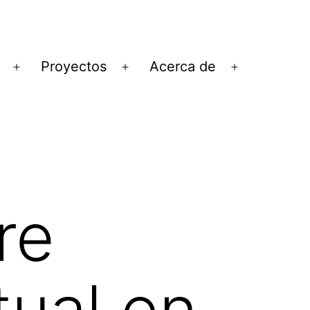
Proyectos
Acerca de
Abrir
Abrir
Abrir
el
el
el
menú
menú
menú
re
tual en