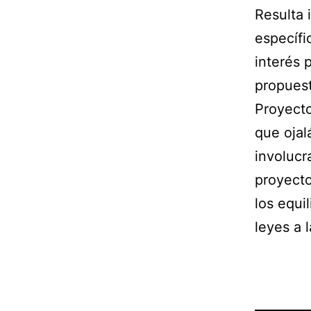
Resulta 
específi
interés 
propuest
Proyecto
que ojal
involucr
proyecto
los equi
leyes a 