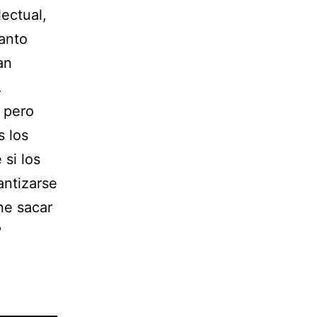
ectual,
anto
an
.
 pero
s los
si los
antizarse
ne sacar
?