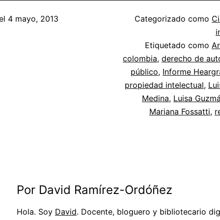
el
4 mayo, 2013
Categorizado como
Ci
i
Etiquetado como
Ar
colombia
,
derecho de aut
público
,
Informe Heargr
propiedad intelectual
,
Lu
Medina
,
Luisa Guzm
Mariana Fossatti
,
r
Por David Ramírez-Ordóñez
Hola. Soy
David
. Docente, bloguero y bibliotecario digi