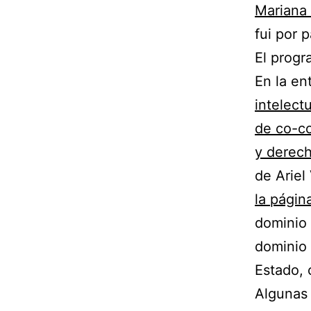
Mariana 
fui por 
El prog
En la en
intelect
de co-co
y derech
de Ariel
la págin
dominio 
dominio 
Estado, 
Algunas 