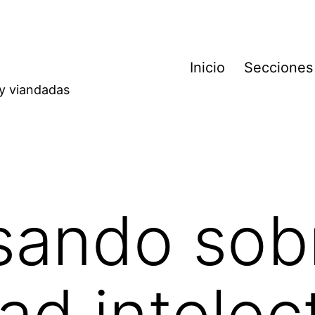
Inicio
Secciones
 y viandadas
sando sob
ad intelec