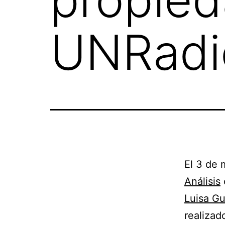
UNRadi
El 3 de
Análisis
Luisa G
realizad