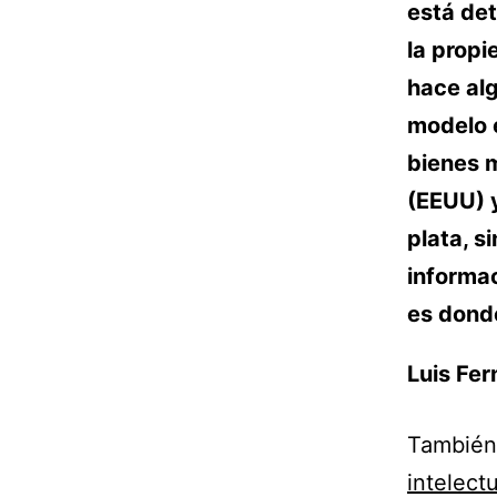
está det
la propi
hace al
modelo 
bienes m
(EEUU) y
plata, s
informac
es dond
Luis Fe
También
intelectu