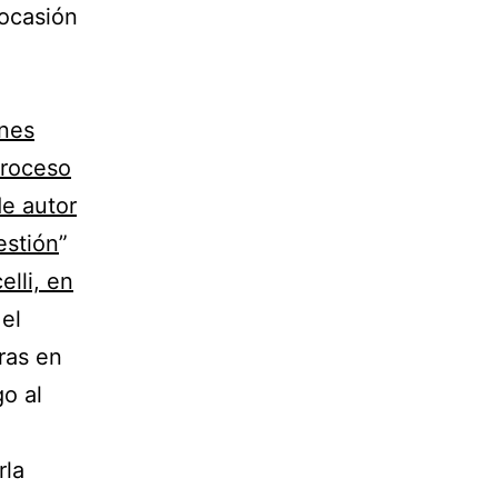
 ocasión
nes
proceso
de autor
estión
”
lli, en
el
ras en
o al
rla