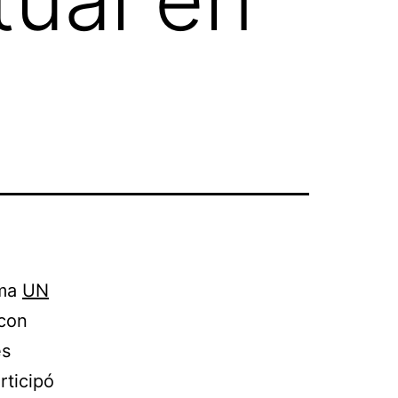
ama
UN
 con
es
rticipó