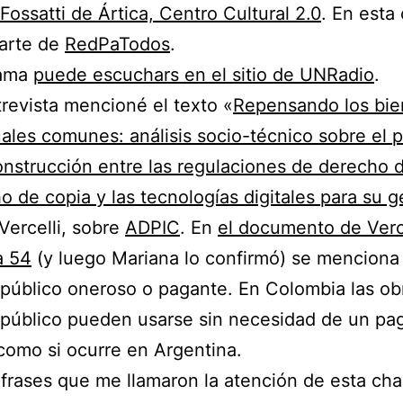
Fossatti de Ártica, Centro Cultural 2.0
. En esta
parte de
RedPaTodos
.
rama
puede escuchars en el sitio de UNRadio
.
trevista mencioné el texto «
Repensando los bie
uales comunes: análisis socio-técnico sobre el 
nstrucción entre las regulaciones de derecho 
o de copia y las tecnologías digitales para su g
 Vercelli, sobre
ADPIC
. En
el documento de Verce
a 54
(y luego Mariana lo confirmó) se menciona 
público oneroso o pagante. En Colombia las ob
público pueden usarse sin necesidad de un pag
como si ocurre en Argentina.
frases que me llamaron la atención de esta cha