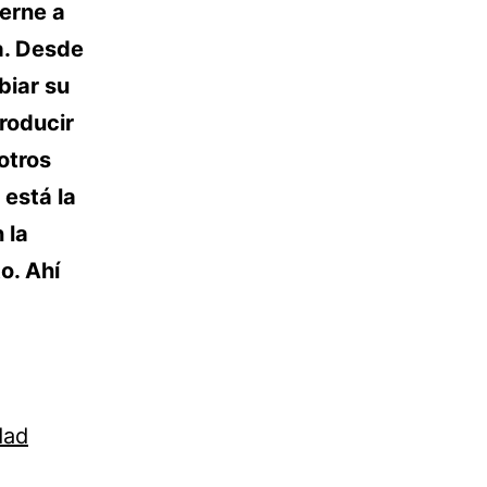
ierne a
a. Desde
biar su
roducir
otros
 está la
 la
o. Ahí
dad