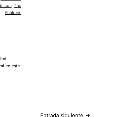
discos
,
The
Funkees
tal.
 mi
en este
Entrada siguiente