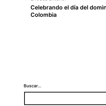
Navegación
Celebrando el día del domin
de
Colombia
entradas
Buscar...