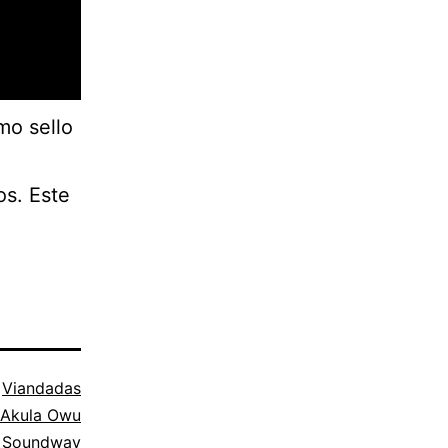
mo sello
s. Este
o
Viandadas
Akula Owu
,
Soundway