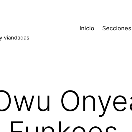
Inicio
Secciones
 y viandadas
 Owu Onye
e Funkees