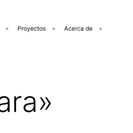
Proyectos
Acerca de
Abrir
Abrir
Abrir
el
el
el
menú
menú
menú
ara»