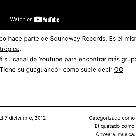
po hace parte de Soundway Records. Es el mis
trópica
.
ré su
canal de Youtube
para encontrar más grupo
«Tiene su guaguancó» como suele decir
GG
.
el
7 diciembre, 2012
Categorizado com
Etiquetado como
Onyeara
,
música