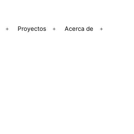
Proyectos
Acerca de
Abrir
Abrir
Abrir
el
el
el
menú
menú
menú