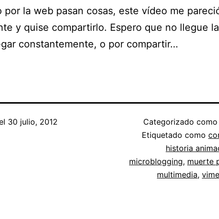
por la web pasan cosas, este vídeo me pareci
nte y quise compartirlo. Espero que no llegue l
gar constantemente, o por compartir…
el
30 julio, 2012
Categorizado com
Etiquetado como
co
historia anim
microblogging
,
muerte p
multimedia
,
vim