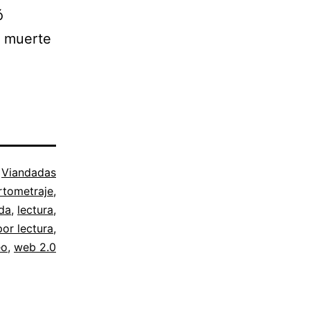
ó
a muerte
o
Viandadas
rtometraje
,
ada
,
lectura
,
or lectura
,
eo
,
web 2.0