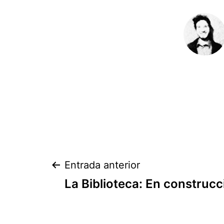
Navegación
Entrada anterior
La Biblioteca: En construc
de