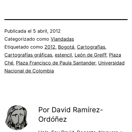
Publicada el
5 abril, 2012
Categorizado como
Viandadas
Etiquetado como
2012
,
Bogotá
,
Cartografías
,
Cartografías gráficas
,
estencil
,
León de Greiff
,
Plaza
Ché
,
Plaza Francisco de Paula Santander
,
Universidad
Nacional de Colombia
Por David Ramírez-
Ordóñez