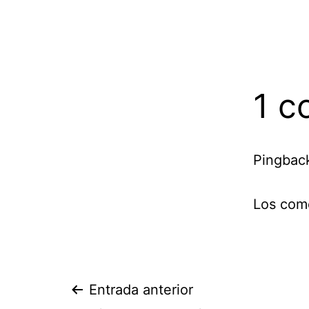
1 c
Pingbac
Los come
Navegación
Entrada anterior