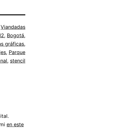
o
Viandadas
12
,
Bogotá
,
s gráficas
,
jes
,
Parque
nal
,
stencil
tal.
 mi
en este