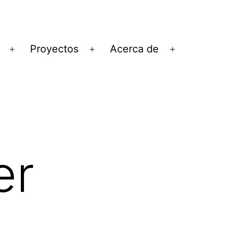
Proyectos
Acerca de
Abrir
Abrir
Abrir
el
el
el
menú
menú
menú
er