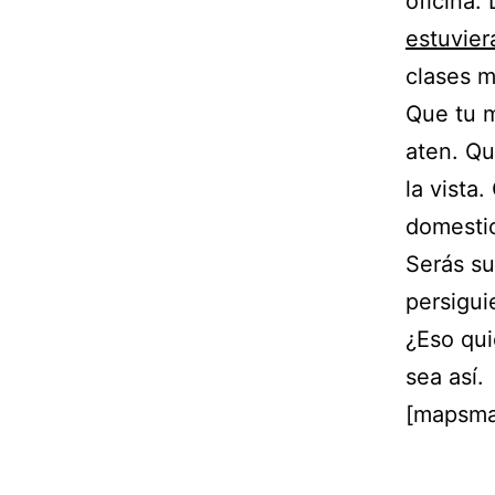
oficina.
estuviera
clases m
Que tu m
aten. Qu
la vista
domestic
Serás su
persigui
¿Eso qui
sea así.
[mapsma