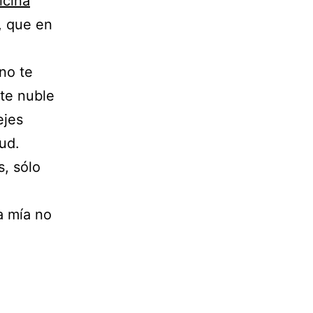
icina
, que en
no te
te nuble
ejes
ud.
s, sólo
a mía no