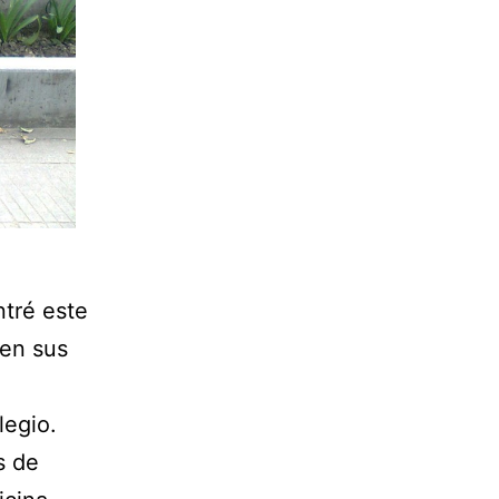
tré este
 en sus
legio.
s de