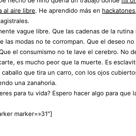
 De hecho de niño quería un trabajo donde
mi of
 al aire libre
. He aprendido más en
hackatones
agistrales.
ente vague libre. Que las cadenas de la rutina 
e las modas no te corrompan. Que el deseo no 
. Que el consumismo no te lave el cerebro. No d
arte, es mucho peor que la muerte. Es esclavit
 caballo que tira un carro, con los ojos cubierto
endo una zanahoria.
eres para tu vida? Espero hacer algo para que l
rker marker=»31″]