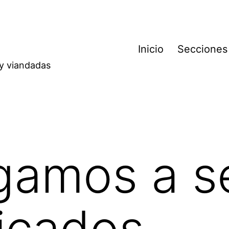
Inicio
Secciones
 y viandadas
gamos a s
icados