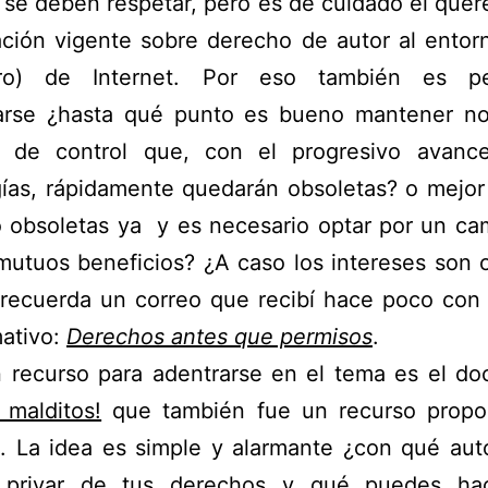
 se deben respetar, pero es de cuidado el quere
ación vigente sobre derecho de autor al entor
ro) de Internet. Por eso también es pe
arse ¿hasta qué punto es bueno mantener no
as de control que, con el progresivo avanc
gías, rápidamente quedarán obsoletas? o mejor
 obsoletas ya y es necesario optar por un ca
utuos beneficios? ¿A caso los intereses son 
recuerda un correo que recibí hace poco con u
mativo:
Derechos antes que permisos
.
 recurso para adentrarse en el tema es el do
 malditos!
que también fue un recurso propo
. La idea es simple y alarmante ¿con qué aut
privar de tus derechos y qué puedes ha