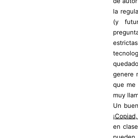
de autor
la regul
(y futu
pregunt
estrict
tecnolo
quedado
genere m
que me 
muy lla
Un buen
¡Copiad,
en clase
pueden 