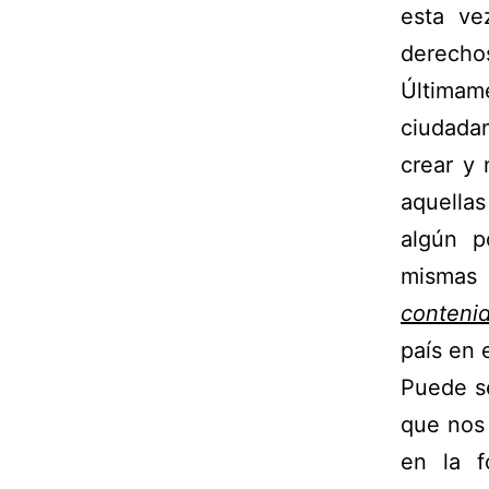
esta ve
derechos
Últimam
ciudada
crear y
aquella
algún p
mismas 
contenid
país en 
Puede se
que nos
en la 