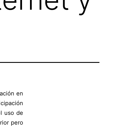
mación en
ipación
el uso de
rior pero