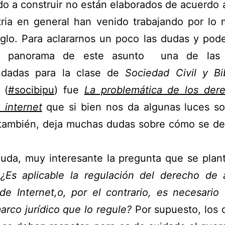
 a construir no están elaborados de acuerdo 
tria en general han venido trabajando por lo
iglo. Para aclararnos un poco las dudas y pod
l panorama de este asunto una de las l
dadas para la clase de
Sociedad Civil y Bi
(
#socibipu
) fue
La problemática de los der
 internet
que si bien nos da algunas luces so
 también, deja muchas dudas sobre cómo se deb
duda, muy interesante la pregunta que se plan
:
¿Es aplicable la regulación del derecho de 
de Internet,o, por el contrario, es necesario
rco jurídico que lo regule?
Por supuesto, los