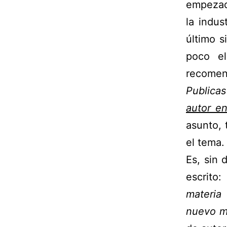
empezado
la indus
último s
poco e
recomen
Publicas
autor en
asunto,
el tema.
Es, sin 
escrito
materia 
nuevo ma