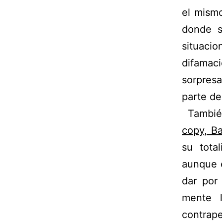
el mism
donde s
situac
difamac
sorpres
parte de
Tambié
copy, B
su tota
aunque 
dar por
mente l
contrape