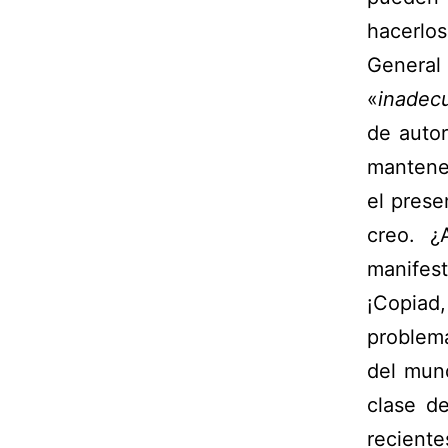
hacerlos
General
«
inadec
de autor
mantener
el pres
creo. ¿
manifest
¡Copiad
problemá
del mun
clase d
recient