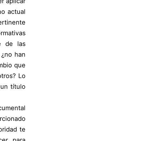
r aplicar
no actual
rtinente
rmativas
e de las
 ¿no han
mbio que
otros? Lo
n título
cumental
rcionado
oridad te
cer para