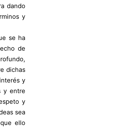
ra dando
rminos y
que se ha
recho de
rofundo,
e dichas
interés y
s y entre
espeto y
ideas sea
que ello