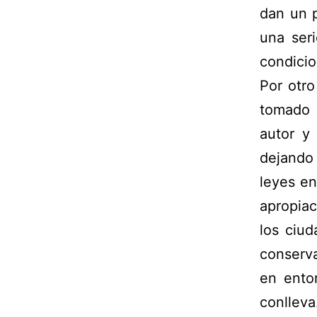
dan un 
una ser
condicio
Por otro
tomado 
autor y
dejando
leyes en
apropiac
los ciu
conserva
en ento
conlleva