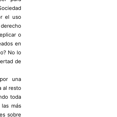
 Sociedad
r el uso
 derecho
eplicar o
reados en
o? No lo
ertad de
 por una
 al resto
ndo toda
 las más
es sobre