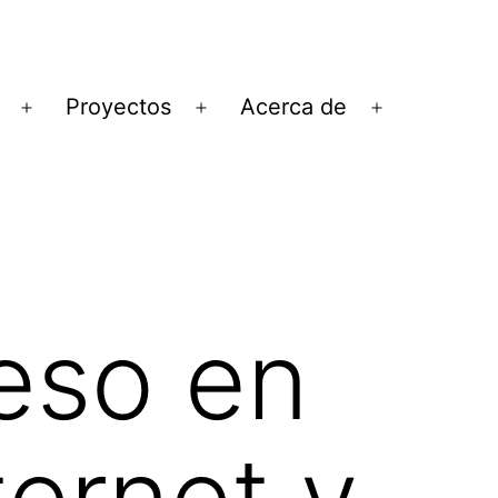
Proyectos
Acerca de
Abrir
Abrir
Abrir
el
el
el
menú
menú
menú
ceso en
ternet y