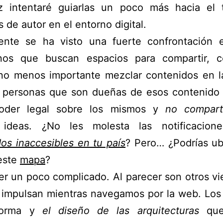
z intentaré guiarlas un poco más hacia el
 de autor en el entorno digital.
ente se ha visto una fuerte confrontación e
nos que buscan espacios para compartir, c
 no menos importante mezclar contenidos en l
s personas que son dueñas de esos contenido 
oder legal sobre los mismos y
no compar
ideas. ¿No les molesta las notificacion
os inaccesibles en tu país
? Pero… ¿Podrías ub
este
mapa
?
r un poco complicado. Al parecer son otros vi
 impulsan mientras navegamos por la web. Los
forma y
el diseño de las arquitecturas
que