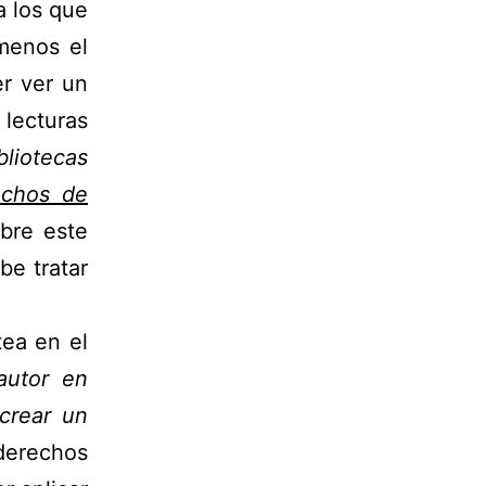
a los que
 menos el
er ver un
ecturas
bliotecas
echos de
bre este
e tratar
tea en el
autor en
 crear un
 derechos