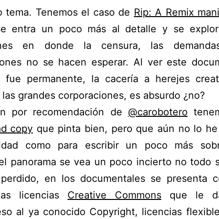
o tema. Tenemos el caso de
Rip: A Remix mani
e entra un poco más al detalle y se explor
iones en donde la censura, las demanda
iones no se hacen esperar. Al ver este docum
a fue permanente, la cacería a herejes creat
 las grandes corporaciones, es absurdo ¿no?
n por recomendación de
@carobotero
tene
ad copy
que pinta bien, pero que aún no lo he
lidad como para escribir un poco más sobr
el panorama se vea un poco incierto no todo 
 perdido, en los documentales se presenta c
as licencias
Creative Commons
que le da
so al ya conocido Copyright, licencias flexibl