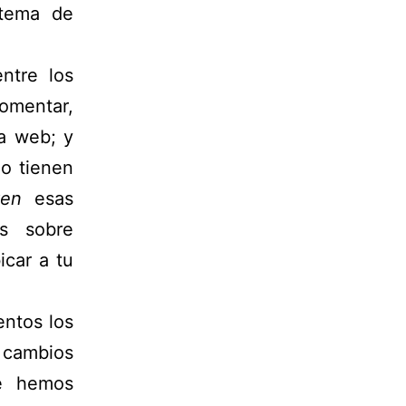
 tema de
ntre los
omentar,
a web; y
o tienen
ten
esas
es sobre
icar a tu
entos los
 cambios
 hemos