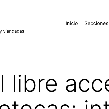
Inicio
Secciones
 y viandadas
l libre ac
iotecas: in