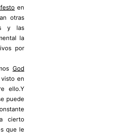
festo
en
an otras
s y las
ental la
ivos por
mos
God
 visto en
e ello.Y
se puede
onstante
 cierto
es que le