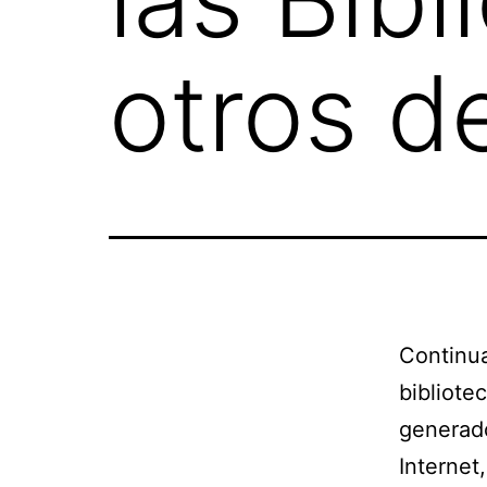
otros d
Continua
biblio
generado
Internet