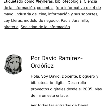
Etiquetado como
#leylleras
,
bibliotecología
,
Ciencia
de la Información
,
colombia
,
foro informativo del 4 de
mayo
,
industria del cine
,
información y sus soportes
,
Ley Lleras
,
modelo de negocio
,
Paula Jaramillo
,
pirateria
,
Sociedad de la Información
Por David Ramírez-
Ordóñez
Hola. Soy
David
. Docente, bloguero y
bibliotecario digital. Desarrollo
proyectos digitales desde el 2005. Más
de mi
en este enlace
.
Ver todas las entradas de David