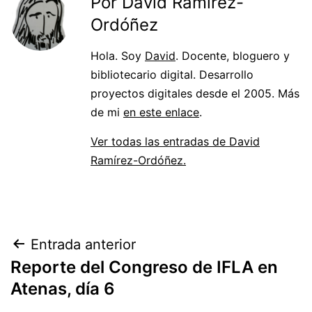
Por David Ramírez-
Ordóñez
Hola. Soy
David
. Docente, bloguero y
bibliotecario digital. Desarrollo
proyectos digitales desde el 2005. Más
de mi
en este enlace
.
Ver todas las entradas de David
Ramírez-Ordóñez.
Navegación
Entrada anterior
Reporte del Congreso de IFLA en
de
Atenas, día 6
entradas