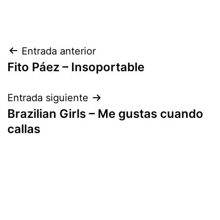
Navegación
Entrada anterior
Fito Páez – Insoportable
de
entradas
Entrada siguiente
Brazilian Girls – Me gustas cuando
callas