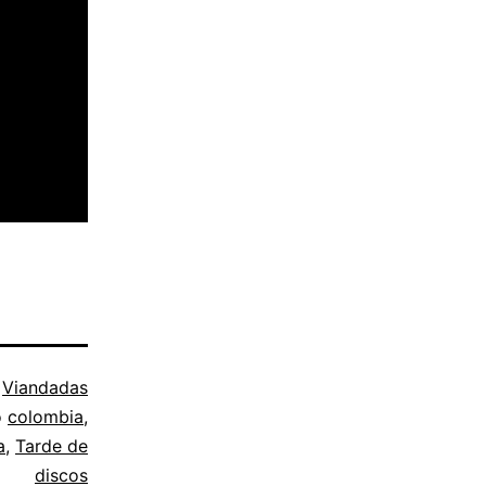
o
Viandadas
o
colombia
,
a
,
Tarde de
discos