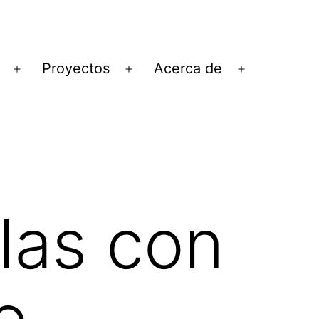
Proyectos
Acerca de
Abrir
Abrir
Abrir
el
el
el
menú
menú
menú
las con
o