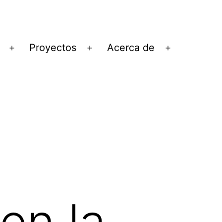
Proyectos
Acerca de
Abrir
Abrir
Abrir
el
el
el
menú
menú
menú
en la