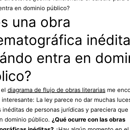
ntra en dominio público?
es una obra
ematográfica inédit
ándo entra en domi
lico?
 el
diagrama de flujo de obras literarias
me enco
 interesante: La ley parece no dar muchas luce
s inéditas de personas jurídicas y pareciera qu
n dominio público.
¿Qué ocurre con las obras
ográficas inéditas?
¿Hay algún momento en el