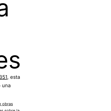
a
es
351
, esta
o una