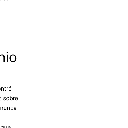
a
nio
ntré
s sobre
e nunca
 que