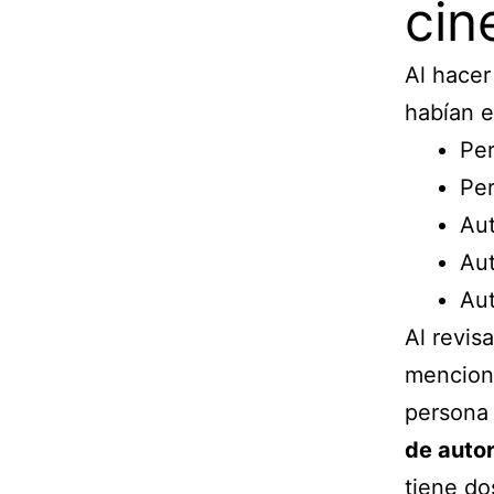
cin
Al hacer
habían e
Per
Per
Aut
Aut
Aut
Al revis
menciona
persona 
de autor
tiene do