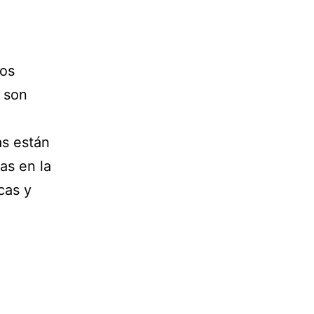
nos
e son
as están
as en la
cas y
a