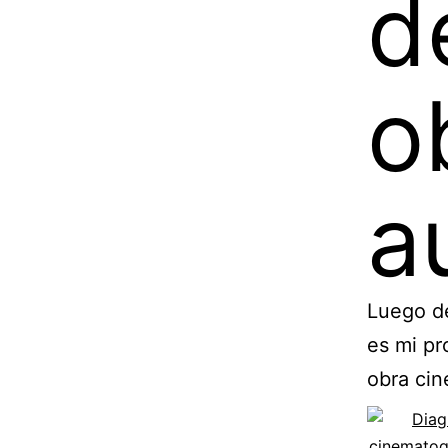
d
o
a
Luego de
es mi pr
obra cin