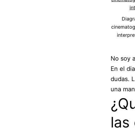
Diagr
cinematogr
interpre
No soy a
En el di
dudas. L
una man
¿Qu
las