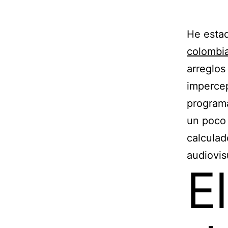
He esta
colombi
arreglos
impercep
programa
un poco 
calculad
audiovis
E