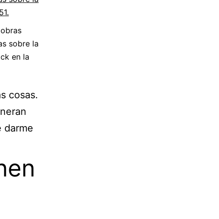
 obras
as sobre la
ick en la
as cosas.
eneran
e darme
enen