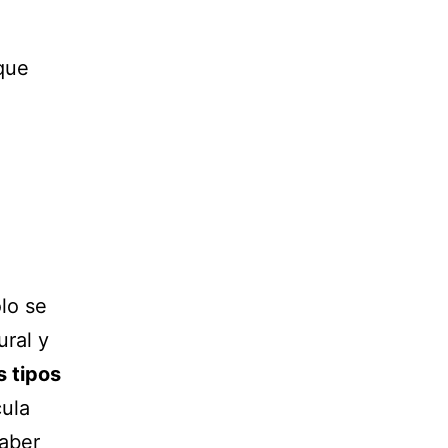
 que
ólo se
ural y
s tipos
cula
saber