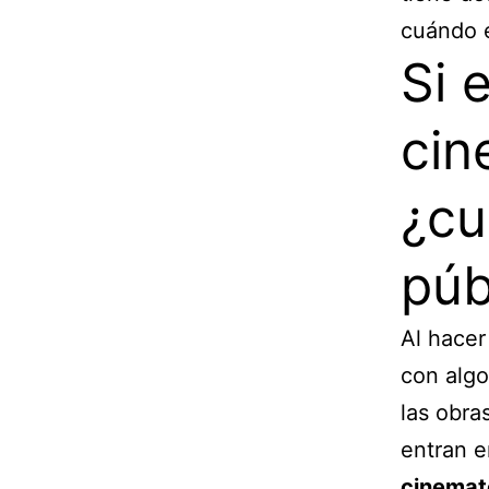
cuándo e
Si 
cin
¿cu
púb
Al hacer
con algo
las obra
entran e
cinemat