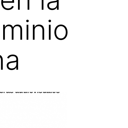
ominio
na