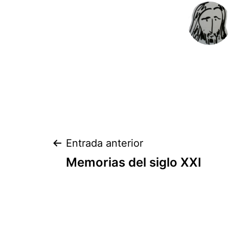
Navegación
Entrada anterior
Memorias del siglo XXI
de
entradas