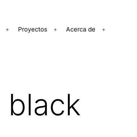
Proyectos
Acerca de
Abrir
Abrir
Abrir
el
el
el
menú
menú
menú
 black