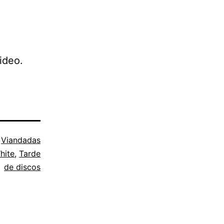
ideo.
o
Viandadas
hite
,
Tarde
de discos