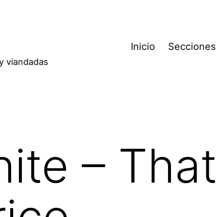
Inicio
Secciones
 y viandadas
ite – That
rice