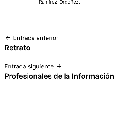
Ramírez-Ordóñez.
Navegación
Entrada anterior
Retrato
de
entradas
Entrada siguiente
Profesionales de la Información