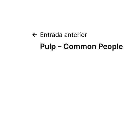
Navegación
Entrada anterior
Pulp – Common People
de
entradas