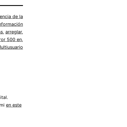
encia de la
nformación
ss
,
arreglar
,
rror 500 en
,
ultiusuario
tal.
 mi
en este