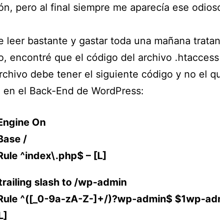
ión, pero al final siempre me aparecía ese odios
 leer bastante y gastar toda una mañana trata
lo, encontré que el código del archivo .htacces
archivo debe tener el siguiente código y no el q
 en el Back-End de WordPress:
Engine On
Base /
ule ^index\.php$ – [L]
trailing slash to /wp-admin
Rule ^([_0-9a-zA-Z-]+/)?wp-admin$ $1wp-ad
L]