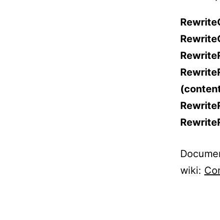
Rewrite
Rewrit
RewriteR
Rewrite
(content
RewriteR
RewriteR
Document
wiki:
Con