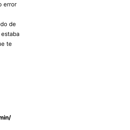
o error
ndo de
s estaba
ue te
min/