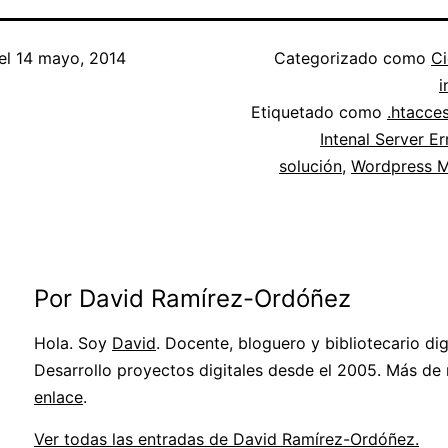
el
14 mayo, 2014
Categorizado como
Ci
i
Etiquetado como
.htacce
Intenal Server E
solución
,
Wordpress M
Por David Ramírez-Ordóñez
Hola. Soy
David
. Docente, bloguero y bibliotecario digi
Desarrollo proyectos digitales desde el 2005. Más de
enlace
.
Ver todas las entradas de David Ramírez-Ordóñez.