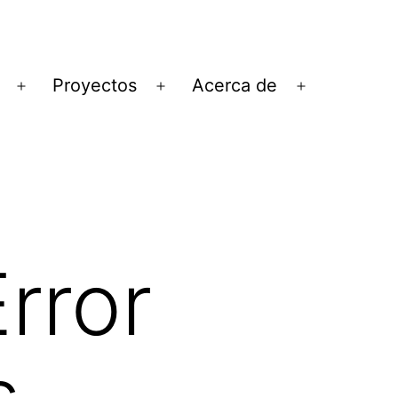
Proyectos
Acerca de
Abrir
Abrir
Abrir
el
el
el
menú
menú
menú
Error
s