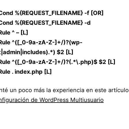
Cond %{REQUEST_FILENAME} -f [OR]
eCond %{REQUEST_FILENAME} -d
ule ^ – [L]
Rule ^([_0-9a-zA-Z-]+/)?(wp-
|admin|includes).*) $2 [L]
ule ^([_0-9a-zA-Z-]+/)?(.*\.php)$ $2 [L]
ule . index.php [L]
é un poco más la experiencia en este artículo
figuración de WordPress Multiusuario