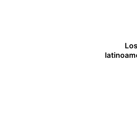
Los
latinoam