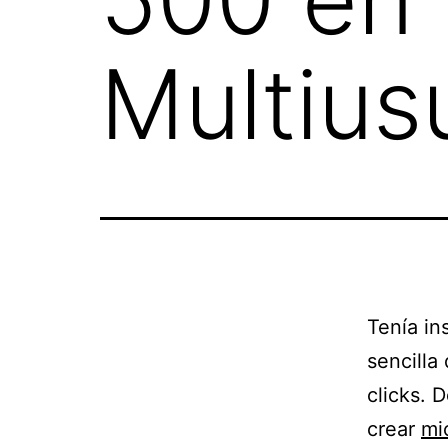
Multius
Tenía in
sencilla
clicks. 
crear
mi