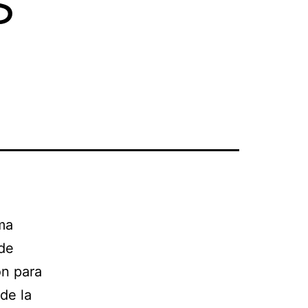
ma
 de
ón para
de la