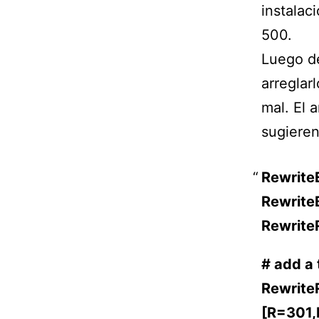
instalac
500.
Luego de
arreglar
mal. El 
sugieren
Rewrite
Rewrite
RewriteR
# add a 
Rewrite
[R=301,