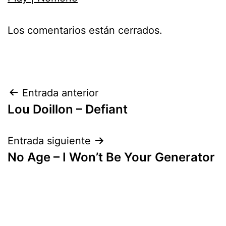
Los comentarios están cerrados.
Navegación
Entrada anterior
Lou Doillon – Defiant
de
entradas
Entrada siguiente
No Age – I Won’t Be Your Generator