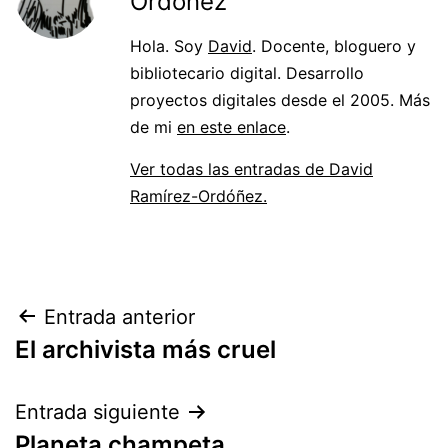
Ordóñez
Hola. Soy
David
. Docente, bloguero y
bibliotecario digital. Desarrollo
proyectos digitales desde el 2005. Más
de mi
en este enlace
.
Ver todas las entradas de David
Ramírez-Ordóñez.
Navegación
Entrada anterior
El archivista más cruel
de
entradas
Entrada siguiente
Planeta champeta