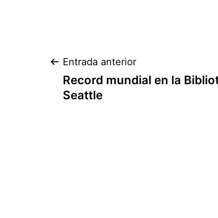
Navegación
Entrada anterior
Record mundial en la Biblio
de
Seattle
entradas