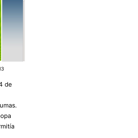
13
4 de
lumas.
copa
rmitía