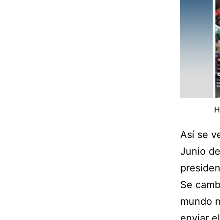
H
Así se ve
Junio de
presiden
Se cambi
mundo m
enviar e