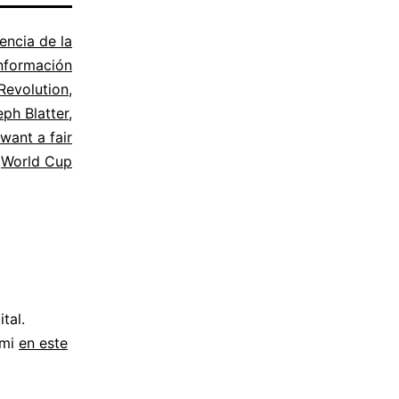
encia de la
nformación
Revolution
,
ph Blatter
,
want a fair
World Cup
tal.
 mi
en este