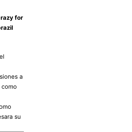
razy for
razil
el
siones a
, como
como
esara su