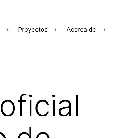
Proyectos
Acerca de
Abrir
Abrir
Abrir
el
el
el
menú
menú
menú
oficial
o de