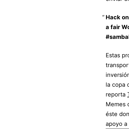
Hack on 
a fair 
#samba
Estas pr
transpor
inversió
la copa 
reporta
Memes d
éste don
apoyo a 