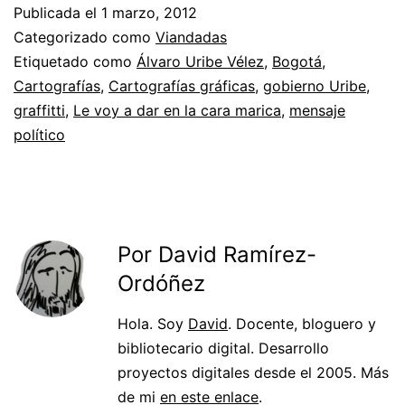
Publicada el
1 marzo, 2012
Categorizado como
Viandadas
Etiquetado como
Álvaro Uribe Vélez
,
Bogotá
,
Cartografías
,
Cartografías gráficas
,
gobierno Uribe
,
graffitti
,
Le voy a dar en la cara marica
,
mensaje
político
Por David Ramírez-
Ordóñez
Hola. Soy
David
. Docente, bloguero y
bibliotecario digital. Desarrollo
proyectos digitales desde el 2005. Más
de mi
en este enlace
.