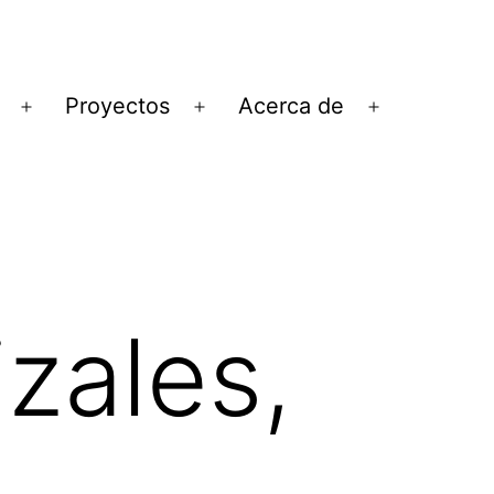
Proyectos
Acerca de
Abrir
Abrir
Abrir
el
el
el
menú
menú
menú
zales,