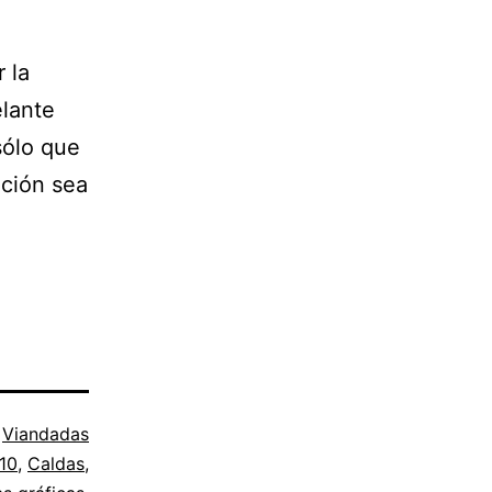
 la
elante
sólo que
ación sea
o
Viandadas
10
,
Caldas
,