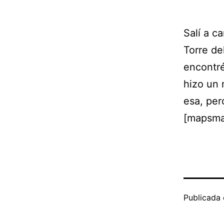
Salí a c
Torre de
encontré
hizo un 
esa, per
[mapsma
Publicada 