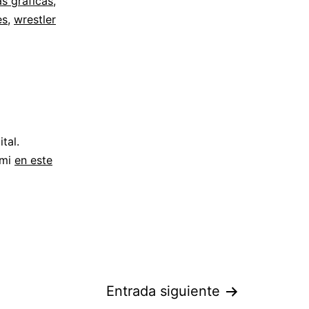
s gráficas
,
es
,
wrestler
tal.
 mi
en este
Entrada siguiente